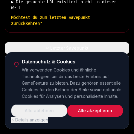
▶ Die gesuchte URL existiert nicht in dieser
Welt.
Möchtest du zum letzten Savepunkt
zurückkehren?
↩ Letzter Savepunkt
🏠 Zurück zur Basis
Datenschutz & Cookies
Wir verwenden Cookies und ähnliche
Technologien, um dir das beste Erlebnis auf
INSERT COIN TO CONTINUE...
GameFeature zu bieten. Dazu gehören essentielle
Cookies für den Betrieb der Seite sowie optionale
Cookies für Analysen und personalisierte Inhalte.
Alle ablehnen
Alle akzeptieren
Details anzeigen