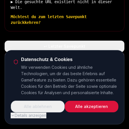
▶ Die gesuchte URL existiert nicht in dieser
Welt.
Möchtest du zum letzten Savepunkt
zurückkehren?
↩ Letzter Savepunkt
🏠 Zurück zur Basis
Datenschutz & Cookies
Wir verwenden Cookies und ähnliche
Technologien, um dir das beste Erlebnis auf
INSERT COIN TO CONTINUE...
GameFeature zu bieten. Dazu gehören essentielle
Cookies für den Betrieb der Seite sowie optionale
Cookies für Analysen und personalisierte Inhalte.
Alle ablehnen
Alle akzeptieren
Details anzeigen