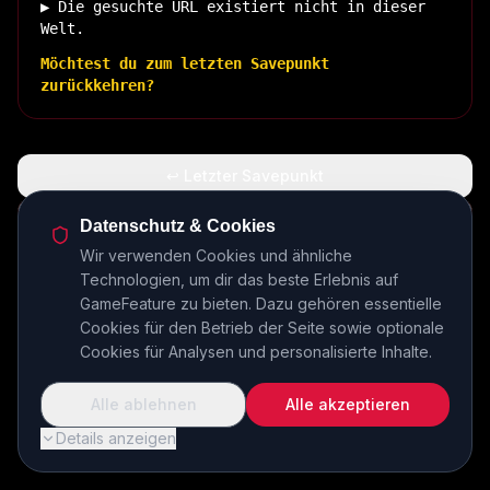
▶ Die gesuchte URL existiert nicht in dieser
Welt.
Möchtest du zum letzten Savepunkt
zurückkehren?
↩ Letzter Savepunkt
🏠 Zurück zur Basis
Datenschutz & Cookies
Wir verwenden Cookies und ähnliche
Technologien, um dir das beste Erlebnis auf
INSERT COIN TO CONTINUE...
GameFeature zu bieten. Dazu gehören essentielle
Cookies für den Betrieb der Seite sowie optionale
Cookies für Analysen und personalisierte Inhalte.
Alle ablehnen
Alle akzeptieren
Details anzeigen