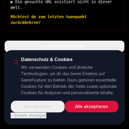
▶ Die gesuchte URL existiert nicht in dieser
Welt.
Möchtest du zum letzten Savepunkt
zurückkehren?
↩ Letzter Savepunkt
🏠 Zurück zur Basis
Datenschutz & Cookies
Wir verwenden Cookies und ähnliche
Technologien, um dir das beste Erlebnis auf
INSERT COIN TO CONTINUE...
GameFeature zu bieten. Dazu gehören essentielle
Cookies für den Betrieb der Seite sowie optionale
Cookies für Analysen und personalisierte Inhalte.
Alle ablehnen
Alle akzeptieren
Details anzeigen