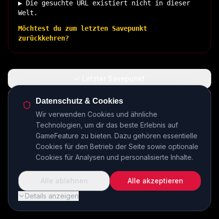
▶ Die gesuchte URL existiert nicht in dieser
Welt.
Möchtest du zum letzten Savepunkt
zurückkehren?
↩ Letzter Savepunkt
🏠 Zurück zur Basis
Datenschutz & Cookies
Wir verwenden Cookies und ähnliche
Technologien, um dir das beste Erlebnis auf
INSERT COIN TO CONTINUE...
GameFeature zu bieten. Dazu gehören essentielle
Cookies für den Betrieb der Seite sowie optionale
Cookies für Analysen und personalisierte Inhalte.
Alle ablehnen
Alle akzeptieren
Details anzeigen