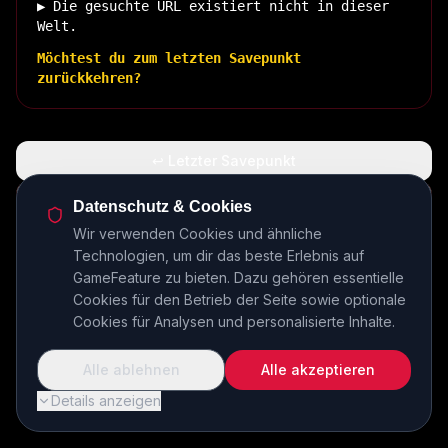
▶ Die gesuchte URL existiert nicht in dieser
Welt.
Möchtest du zum letzten Savepunkt
zurückkehren?
↩ Letzter Savepunkt
🏠 Zurück zur Basis
Datenschutz & Cookies
Wir verwenden Cookies und ähnliche
Technologien, um dir das beste Erlebnis auf
INSERT COIN TO CONTINUE...
GameFeature zu bieten. Dazu gehören essentielle
Cookies für den Betrieb der Seite sowie optionale
Cookies für Analysen und personalisierte Inhalte.
Alle ablehnen
Alle akzeptieren
Details anzeigen