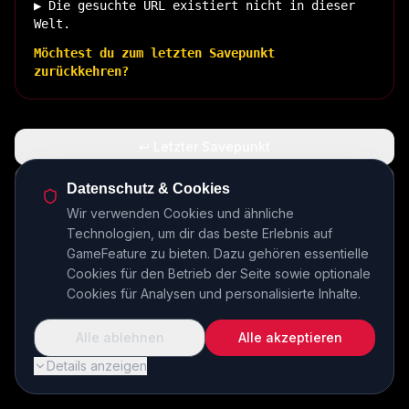
▶ Die gesuchte URL existiert nicht in dieser
Welt.
Möchtest du zum letzten Savepunkt
zurückkehren?
↩ Letzter Savepunkt
🏠 Zurück zur Basis
Datenschutz & Cookies
Wir verwenden Cookies und ähnliche
Technologien, um dir das beste Erlebnis auf
INSERT COIN TO CONTINUE...
GameFeature zu bieten. Dazu gehören essentielle
Cookies für den Betrieb der Seite sowie optionale
Cookies für Analysen und personalisierte Inhalte.
Alle ablehnen
Alle akzeptieren
Details anzeigen