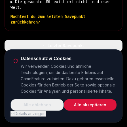
▶ Die gesuchte URL existiert nicht in dieser
Welt.
Möchtest du zum letzten Savepunkt
zurückkehren?
↩ Letzter Savepunkt
🏠 Zurück zur Basis
Datenschutz & Cookies
Wir verwenden Cookies und ähnliche
Technologien, um dir das beste Erlebnis auf
INSERT COIN TO CONTINUE...
GameFeature zu bieten. Dazu gehören essentielle
Cookies für den Betrieb der Seite sowie optionale
Cookies für Analysen und personalisierte Inhalte.
Alle ablehnen
Alle akzeptieren
Details anzeigen