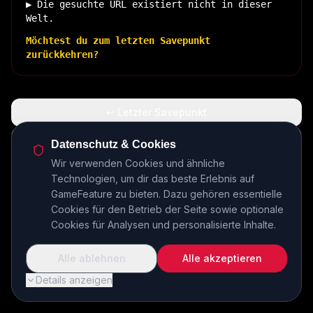
▶ Die gesuchte URL existiert nicht in dieser
Welt.
Möchtest du zum letzten Savepunkt
zurückkehren?
↩ Letzter Savepunkt
🏠 Zurück zur Basis
Datenschutz & Cookies
Wir verwenden Cookies und ähnliche
Technologien, um dir das beste Erlebnis auf
INSERT COIN TO CONTINUE...
GameFeature zu bieten. Dazu gehören essentielle
Cookies für den Betrieb der Seite sowie optionale
Cookies für Analysen und personalisierte Inhalte.
Alle ablehnen
Alle akzeptieren
Details anzeigen