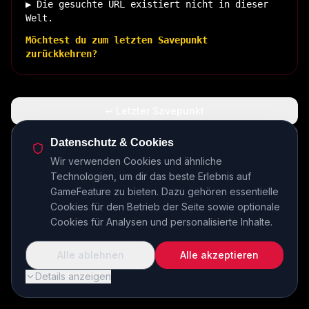
▶ Die gesuchte URL existiert nicht in dieser
Welt.
Möchtest du zum letzten Savepunkt
zurückkehren?
↩ Letzter Savepunkt
🏠 Zurück zur Basis
Datenschutz & Cookies
Wir verwenden Cookies und ähnliche
Technologien, um dir das beste Erlebnis auf
INSERT COIN TO CONTINUE...
GameFeature zu bieten. Dazu gehören essentielle
Cookies für den Betrieb der Seite sowie optionale
Cookies für Analysen und personalisierte Inhalte.
Alle ablehnen
Alle akzeptieren
Details anzeigen