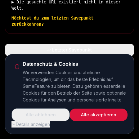
▶ Die gesuchte URL existiert nicht in dieser
Welt.
Möchtest du zum letzten Savepunkt
zurückkehren?
↩ Letzter Savepunkt
🏠 Zurück zur Basis
Datenschutz & Cookies
Wir verwenden Cookies und ähnliche
Technologien, um dir das beste Erlebnis auf
INSERT COIN TO CONTINUE...
GameFeature zu bieten. Dazu gehören essentielle
Cookies für den Betrieb der Seite sowie optionale
Cookies für Analysen und personalisierte Inhalte.
Alle ablehnen
Alle akzeptieren
Details anzeigen