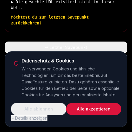
▶ Die gesuchte URL existiert nicht in dieser
Welt.
Möchtest du zum letzten Savepunkt
zurückkehren?
↩ Letzter Savepunkt
🏠 Zurück zur Basis
Datenschutz & Cookies
Wir verwenden Cookies und ähnliche
Technologien, um dir das beste Erlebnis auf
INSERT COIN TO CONTINUE...
GameFeature zu bieten. Dazu gehören essentielle
Cookies für den Betrieb der Seite sowie optionale
Cookies für Analysen und personalisierte Inhalte.
Alle ablehnen
Alle akzeptieren
Details anzeigen