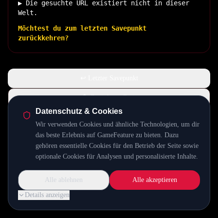
▶ Die gesuchte URL existiert nicht in dieser
Welt.
Möchtest du zum letzten Savepunkt
zurückkehren?
↩ Letzter Savepunkt
🏠 Zurück zur Basis
Datenschutz & Cookies
Wir verwenden Cookies und ähnliche Technologien, um dir
INSERT COIN TO CONTINUE...
das beste Erlebnis auf GameFeature zu bieten. Dazu
gehören essentielle Cookies für den Betrieb der Seite sowie
optionale Cookies für Analysen und personalisierte Inhalte.
Alle ablehnen
Alle akzeptieren
Details anzeigen