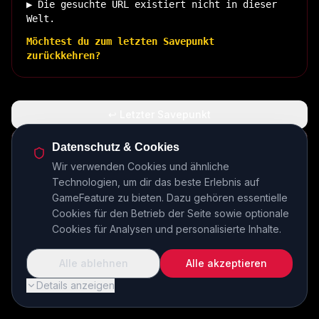
▶ Die gesuchte URL existiert nicht in dieser
Welt.
Möchtest du zum letzten Savepunkt
zurückkehren?
↩ Letzter Savepunkt
🏠 Zurück zur Basis
Datenschutz & Cookies
Wir verwenden Cookies und ähnliche
Technologien, um dir das beste Erlebnis auf
INSERT COIN TO CONTINUE...
GameFeature zu bieten. Dazu gehören essentielle
Cookies für den Betrieb der Seite sowie optionale
Cookies für Analysen und personalisierte Inhalte.
Alle ablehnen
Alle akzeptieren
Details anzeigen