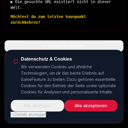
▶ Die gesuchte URL existiert nicht in dieser
Welt.
Möchtest du zum letzten Savepunkt
zurückkehren?
↩ Letzter Savepunkt
🏠 Zurück zur Basis
Datenschutz & Cookies
Wir verwenden Cookies und ähnliche
Technologien, um dir das beste Erlebnis auf
INSERT COIN TO CONTINUE...
GameFeature zu bieten. Dazu gehören essentielle
Cookies für den Betrieb der Seite sowie optionale
Cookies für Analysen und personalisierte Inhalte.
Alle ablehnen
Alle akzeptieren
Details anzeigen