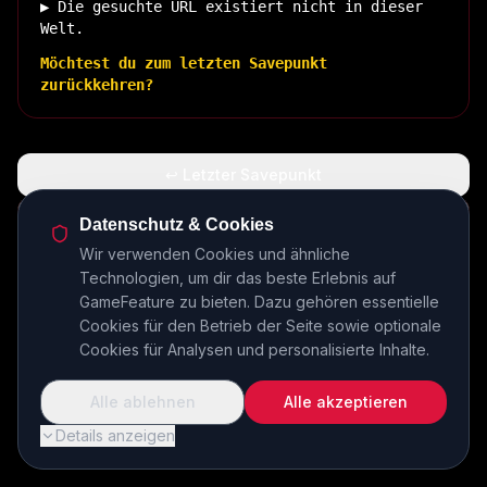
▶ Die gesuchte URL existiert nicht in dieser
Welt.
Möchtest du zum letzten Savepunkt
zurückkehren?
↩ Letzter Savepunkt
🏠 Zurück zur Basis
Datenschutz & Cookies
Wir verwenden Cookies und ähnliche
Technologien, um dir das beste Erlebnis auf
INSERT COIN TO CONTINUE...
GameFeature zu bieten. Dazu gehören essentielle
Cookies für den Betrieb der Seite sowie optionale
Cookies für Analysen und personalisierte Inhalte.
Alle ablehnen
Alle akzeptieren
Details anzeigen