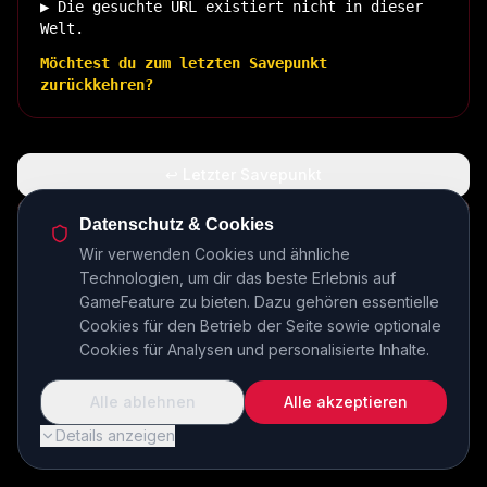
▶ Die gesuchte URL existiert nicht in dieser
Welt.
Möchtest du zum letzten Savepunkt
zurückkehren?
↩ Letzter Savepunkt
🏠 Zurück zur Basis
Datenschutz & Cookies
Wir verwenden Cookies und ähnliche
Technologien, um dir das beste Erlebnis auf
INSERT COIN TO CONTINUE...
GameFeature zu bieten. Dazu gehören essentielle
Cookies für den Betrieb der Seite sowie optionale
Cookies für Analysen und personalisierte Inhalte.
Alle ablehnen
Alle akzeptieren
Details anzeigen