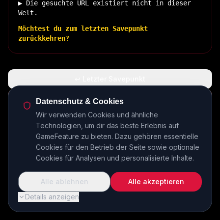
▶ Die gesuchte URL existiert nicht in dieser
Welt.
Möchtest du zum letzten Savepunkt
zurückkehren?
↩ Letzter Savepunkt
🏠 Zurück zur Basis
Datenschutz & Cookies
Wir verwenden Cookies und ähnliche
Technologien, um dir das beste Erlebnis auf
INSERT COIN TO CONTINUE...
GameFeature zu bieten. Dazu gehören essentielle
Cookies für den Betrieb der Seite sowie optionale
Cookies für Analysen und personalisierte Inhalte.
Alle ablehnen
Alle akzeptieren
Details anzeigen