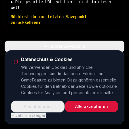
▶ Die gesuchte URL existiert nicht in dieser
Welt.
Möchtest du zum letzten Savepunkt
zurückkehren?
↩ Letzter Savepunkt
🏠 Zurück zur Basis
Datenschutz & Cookies
Wir verwenden Cookies und ähnliche
Technologien, um dir das beste Erlebnis auf
INSERT COIN TO CONTINUE...
GameFeature zu bieten. Dazu gehören essentielle
Cookies für den Betrieb der Seite sowie optionale
Cookies für Analysen und personalisierte Inhalte.
Alle ablehnen
Alle akzeptieren
Details anzeigen