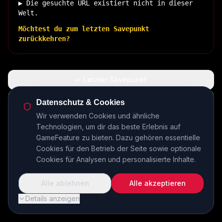
▶ Die gesuchte URL existiert nicht in dieser
Welt.
Möchtest du zum letzten Savepunkt
zurückkehren?
↩ Letzter Savepunkt
🏠 Zurück zur Basis
Datenschutz & Cookies
Wir verwenden Cookies und ähnliche
Technologien, um dir das beste Erlebnis auf
INSERT COIN TO CONTINUE...
GameFeature zu bieten. Dazu gehören essentielle
Cookies für den Betrieb der Seite sowie optionale
Cookies für Analysen und personalisierte Inhalte.
Alle ablehnen
Alle akzeptieren
Details anzeigen