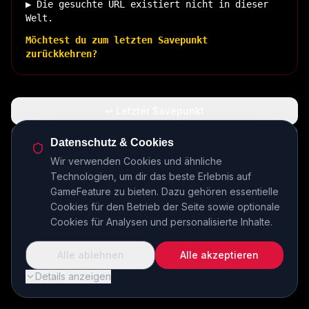
▶ Die gesuchte URL existiert nicht in dieser
Welt.
Möchtest du zum letzten Savepunkt
zurückkehren?
↩ Letzter Savepunkt
🏠 Zurück zur Basis
Datenschutz & Cookies
Wir verwenden Cookies und ähnliche
Technologien, um dir das beste Erlebnis auf
INSERT COIN TO CONTINUE...
GameFeature zu bieten. Dazu gehören essentielle
Cookies für den Betrieb der Seite sowie optionale
Cookies für Analysen und personalisierte Inhalte.
Alle ablehnen
Alle akzeptieren
Details anzeigen