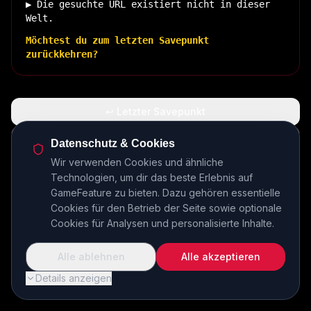
▶ Die gesuchte URL existiert nicht in dieser
Welt.
Möchtest du zum letzten Savepunkt
zurückkehren?
↩ Letzter Savepunkt
🏠 Zurück zur Basis
Datenschutz & Cookies
Wir verwenden Cookies und ähnliche
Technologien, um dir das beste Erlebnis auf
INSERT COIN TO CONTINUE...
GameFeature zu bieten. Dazu gehören essentielle
Cookies für den Betrieb der Seite sowie optionale
Cookies für Analysen und personalisierte Inhalte.
Alle ablehnen
Alle akzeptieren
Details anzeigen