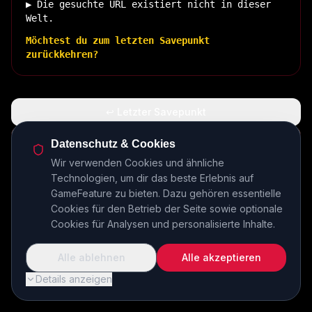
▶ Die gesuchte URL existiert nicht in dieser
Welt.
Möchtest du zum letzten Savepunkt
zurückkehren?
↩ Letzter Savepunkt
🏠 Zurück zur Basis
Datenschutz & Cookies
Wir verwenden Cookies und ähnliche
Technologien, um dir das beste Erlebnis auf
INSERT COIN TO CONTINUE...
GameFeature zu bieten. Dazu gehören essentielle
Cookies für den Betrieb der Seite sowie optionale
Cookies für Analysen und personalisierte Inhalte.
Alle ablehnen
Alle akzeptieren
Details anzeigen