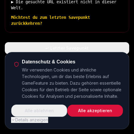
▶ Die gesuchte URL existiert nicht in dieser
Welt.
Möchtest du zum letzten Savepunkt
zurückkehren?
↩ Letzter Savepunkt
🏠 Zurück zur Basis
Datenschutz & Cookies
Wir verwenden Cookies und ähnliche
Technologien, um dir das beste Erlebnis auf
INSERT COIN TO CONTINUE...
GameFeature zu bieten. Dazu gehören essentielle
Cookies für den Betrieb der Seite sowie optionale
Cookies für Analysen und personalisierte Inhalte.
Alle ablehnen
Alle akzeptieren
Details anzeigen