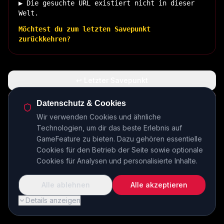
▶ Die gesuchte URL existiert nicht in dieser
Welt.
Möchtest du zum letzten Savepunkt
zurückkehren?
↩ Letzter Savepunkt
🏠 Zurück zur Basis
Datenschutz & Cookies
Wir verwenden Cookies und ähnliche
Technologien, um dir das beste Erlebnis auf
INSERT COIN TO CONTINUE...
GameFeature zu bieten. Dazu gehören essentielle
Cookies für den Betrieb der Seite sowie optionale
Cookies für Analysen und personalisierte Inhalte.
Alle ablehnen
Alle akzeptieren
Details anzeigen