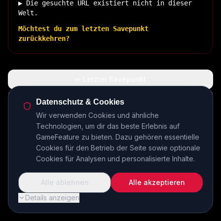
▶ Die gesuchte URL existiert nicht in dieser
Welt.
Möchtest du zum letzten Savepunkt
zurückkehren?
↩ Letzter Savepunkt
🏠 Zurück zur Basis
Datenschutz & Cookies
Wir verwenden Cookies und ähnliche
Technologien, um dir das beste Erlebnis auf
INSERT COIN TO CONTINUE...
GameFeature zu bieten. Dazu gehören essentielle
Cookies für den Betrieb der Seite sowie optionale
Cookies für Analysen und personalisierte Inhalte.
Alle ablehnen
Alle akzeptieren
Details anzeigen