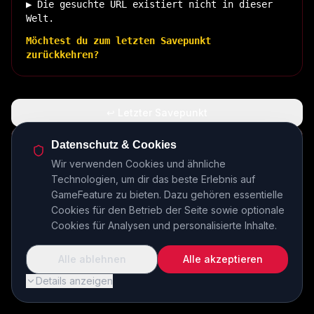
▶ Die gesuchte URL existiert nicht in dieser
Welt.
Möchtest du zum letzten Savepunkt
zurückkehren?
↩ Letzter Savepunkt
🏠 Zurück zur Basis
Datenschutz & Cookies
Wir verwenden Cookies und ähnliche
Technologien, um dir das beste Erlebnis auf
INSERT COIN TO CONTINUE...
GameFeature zu bieten. Dazu gehören essentielle
Cookies für den Betrieb der Seite sowie optionale
Cookies für Analysen und personalisierte Inhalte.
Alle ablehnen
Alle akzeptieren
Details anzeigen