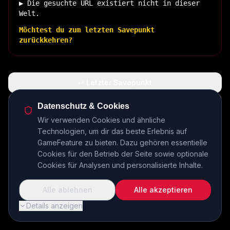
▶ Die gesuchte URL existiert nicht in dieser
Welt.
Möchtest du zum letzten Savepunkt
zurückkehren?
↩ Letzter Savepunkt
🏠 Zurück zur Basis
Datenschutz & Cookies
Wir verwenden Cookies und ähnliche
Technologien, um dir das beste Erlebnis auf
INSERT COIN TO CONTINUE...
GameFeature zu bieten. Dazu gehören essentielle
Cookies für den Betrieb der Seite sowie optionale
Cookies für Analysen und personalisierte Inhalte.
Alle ablehnen
Alle akzeptieren
Details anzeigen