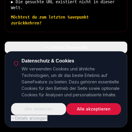
▶ Die gesuchte URL existiert nicht in dieser
Welt.
Möchtest du zum letzten Savepunkt
zurückkehren?
↩ Letzter Savepunkt
🏠 Zurück zur Basis
Datenschutz & Cookies
Wir verwenden Cookies und ähnliche
Technologien, um dir das beste Erlebnis auf
INSERT COIN TO CONTINUE...
GameFeature zu bieten. Dazu gehören essentielle
Cookies für den Betrieb der Seite sowie optionale
Cookies für Analysen und personalisierte Inhalte.
Alle ablehnen
Alle akzeptieren
Details anzeigen