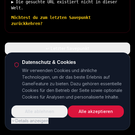
▶ Die gesuchte URL existiert nicht in dieser
Welt.
Möchtest du zum letzten Savepunkt
zurückkehren?
↩ Letzter Savepunkt
🏠 Zurück zur Basis
Datenschutz & Cookies
Wir verwenden Cookies und ähnliche
Technologien, um dir das beste Erlebnis auf
INSERT COIN TO CONTINUE...
GameFeature zu bieten. Dazu gehören essentielle
Cookies für den Betrieb der Seite sowie optionale
Cookies für Analysen und personalisierte Inhalte.
Alle ablehnen
Alle akzeptieren
Details anzeigen