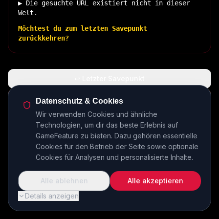
▶ Die gesuchte URL existiert nicht in dieser
Welt.
Möchtest du zum letzten Savepunkt
zurückkehren?
↩ Letzter Savepunkt
🏠 Zurück zur Basis
Datenschutz & Cookies
Wir verwenden Cookies und ähnliche
Technologien, um dir das beste Erlebnis auf
INSERT COIN TO CONTINUE...
GameFeature zu bieten. Dazu gehören essentielle
Cookies für den Betrieb der Seite sowie optionale
Cookies für Analysen und personalisierte Inhalte.
Alle ablehnen
Alle akzeptieren
Details anzeigen