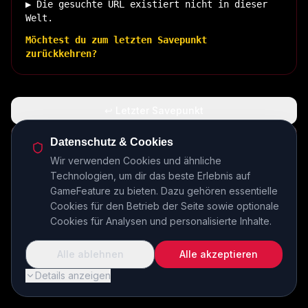
▶ Die gesuchte URL existiert nicht in dieser
Welt.
Möchtest du zum letzten Savepunkt
zurückkehren?
↩ Letzter Savepunkt
🏠 Zurück zur Basis
Datenschutz & Cookies
Wir verwenden Cookies und ähnliche
Technologien, um dir das beste Erlebnis auf
INSERT COIN TO CONTINUE...
GameFeature zu bieten. Dazu gehören essentielle
Cookies für den Betrieb der Seite sowie optionale
Cookies für Analysen und personalisierte Inhalte.
Alle ablehnen
Alle akzeptieren
Details anzeigen