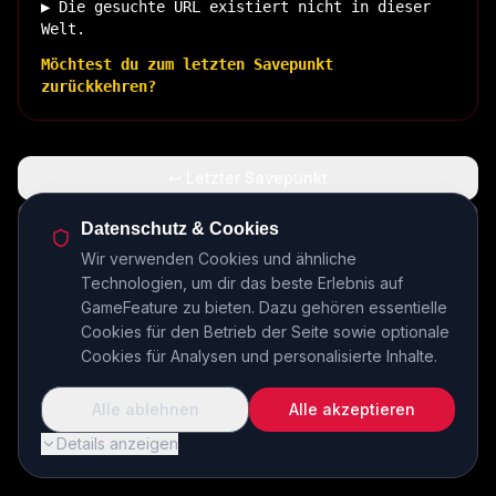
▶ Die gesuchte URL existiert nicht in dieser
Welt.
Möchtest du zum letzten Savepunkt
zurückkehren?
↩ Letzter Savepunkt
🏠 Zurück zur Basis
Datenschutz & Cookies
Wir verwenden Cookies und ähnliche
Technologien, um dir das beste Erlebnis auf
INSERT COIN TO CONTINUE...
GameFeature zu bieten. Dazu gehören essentielle
Cookies für den Betrieb der Seite sowie optionale
Cookies für Analysen und personalisierte Inhalte.
Alle ablehnen
Alle akzeptieren
Details anzeigen