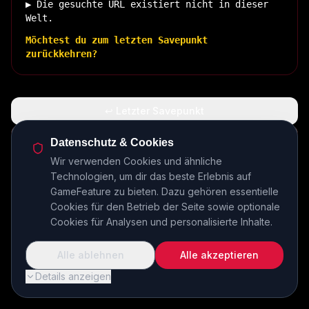
▶ Die gesuchte URL existiert nicht in dieser
Welt.
Möchtest du zum letzten Savepunkt
zurückkehren?
↩ Letzter Savepunkt
🏠 Zurück zur Basis
Datenschutz & Cookies
Wir verwenden Cookies und ähnliche
Technologien, um dir das beste Erlebnis auf
INSERT COIN TO CONTINUE...
GameFeature zu bieten. Dazu gehören essentielle
Cookies für den Betrieb der Seite sowie optionale
Cookies für Analysen und personalisierte Inhalte.
Alle ablehnen
Alle akzeptieren
Details anzeigen