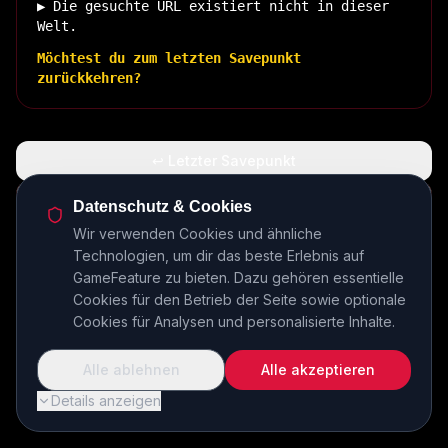
▶ Die gesuchte URL existiert nicht in dieser
Welt.
Möchtest du zum letzten Savepunkt
zurückkehren?
↩ Letzter Savepunkt
🏠 Zurück zur Basis
Datenschutz & Cookies
Wir verwenden Cookies und ähnliche
Technologien, um dir das beste Erlebnis auf
INSERT COIN TO CONTINUE...
GameFeature zu bieten. Dazu gehören essentielle
Cookies für den Betrieb der Seite sowie optionale
Cookies für Analysen und personalisierte Inhalte.
Alle ablehnen
Alle akzeptieren
Details anzeigen