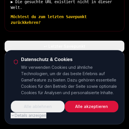
▶ Die gesuchte URL existiert nicht in dieser
Welt.
Möchtest du zum letzten Savepunkt
zurückkehren?
↩ Letzter Savepunkt
🏠 Zurück zur Basis
Datenschutz & Cookies
Wir verwenden Cookies und ähnliche
Technologien, um dir das beste Erlebnis auf
INSERT COIN TO CONTINUE...
GameFeature zu bieten. Dazu gehören essentielle
Cookies für den Betrieb der Seite sowie optionale
Cookies für Analysen und personalisierte Inhalte.
Alle ablehnen
Alle akzeptieren
Details anzeigen