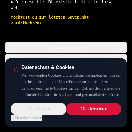
▶ Die gesuchte URL existiert nicht in dieser
Welt.
Möchtest du zum letzten Savepunkt
zurückkehren?
↩ Letzter Savepunkt
🏠 Zurück zur Basis
Datenschutz & Cookies
Wir verwenden Cookies und ähnliche Technologien, um dir
INSERT COIN TO CONTINUE...
das beste Erlebnis auf GameFeature zu bieten. Dazu
gehören essentielle Cookies für den Betrieb der Seite sowie
optionale Cookies für Analysen und personalisierte Inhalte.
Alle ablehnen
Alle akzeptieren
Details anzeigen