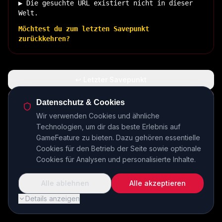
▶ Die gesuchte URL existiert nicht in dieser
Welt.
Möchtest du zum letzten Savepunkt
zurückkehren?
↩ Letzter Savepunkt
🏠 Zurück zur Basis
Datenschutz & Cookies
Wir verwenden Cookies und ähnliche
Technologien, um dir das beste Erlebnis auf
INSERT COIN TO CONTINUE...
GameFeature zu bieten. Dazu gehören essentielle
Cookies für den Betrieb der Seite sowie optionale
Cookies für Analysen und personalisierte Inhalte.
Alle ablehnen
Alle akzeptieren
Details anzeigen