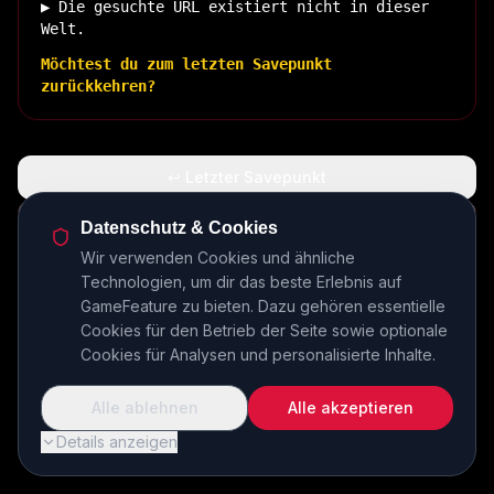
▶ Die gesuchte URL existiert nicht in dieser
Welt.
Möchtest du zum letzten Savepunkt
zurückkehren?
↩ Letzter Savepunkt
🏠 Zurück zur Basis
Datenschutz & Cookies
Wir verwenden Cookies und ähnliche
Technologien, um dir das beste Erlebnis auf
INSERT COIN TO CONTINUE...
GameFeature zu bieten. Dazu gehören essentielle
Cookies für den Betrieb der Seite sowie optionale
Cookies für Analysen und personalisierte Inhalte.
Alle ablehnen
Alle akzeptieren
Details anzeigen