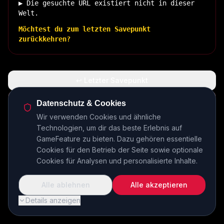
▶ Die gesuchte URL existiert nicht in dieser
Welt.
Möchtest du zum letzten Savepunkt
zurückkehren?
↩ Letzter Savepunkt
🏠 Zurück zur Basis
Datenschutz & Cookies
Wir verwenden Cookies und ähnliche
Technologien, um dir das beste Erlebnis auf
INSERT COIN TO CONTINUE...
GameFeature zu bieten. Dazu gehören essentielle
Cookies für den Betrieb der Seite sowie optionale
Cookies für Analysen und personalisierte Inhalte.
Alle ablehnen
Alle akzeptieren
Details anzeigen