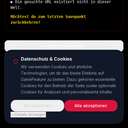
▶ Die gesuchte URL existiert nicht in dieser
Welt.
Möchtest du zum letzten Savepunkt
zurückkehren?
↩ Letzter Savepunkt
🏠 Zurück zur Basis
Datenschutz & Cookies
Wir verwenden Cookies und ähnliche
Technologien, um dir das beste Erlebnis auf
INSERT COIN TO CONTINUE...
GameFeature zu bieten. Dazu gehören essentielle
Cookies für den Betrieb der Seite sowie optionale
Cookies für Analysen und personalisierte Inhalte.
Alle ablehnen
Alle akzeptieren
Details anzeigen