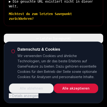
▶ Die gesuchte URL existiert nicht in dieser
Welt.
Möchtest du zum letzten Savepunkt
zurückkehren?
↩ Letzter Savepunkt
🏠 Zurück zur Basis
Datenschutz & Cookies
Wir verwenden Cookies und ähnliche
Technologien, um dir das beste Erlebnis auf
INSERT COIN TO CONTINUE...
GameFeature zu bieten. Dazu gehören essentielle
Cookies für den Betrieb der Seite sowie optionale
Cookies für Analysen und personalisierte Inhalte.
Alle ablehnen
Alle akzeptieren
Details anzeigen