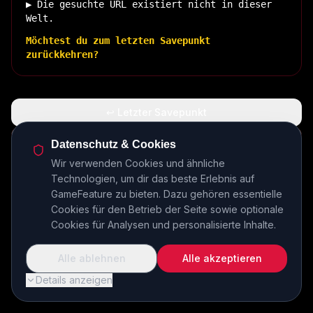
▶ Die gesuchte URL existiert nicht in dieser
Welt.
Möchtest du zum letzten Savepunkt
zurückkehren?
↩ Letzter Savepunkt
🏠 Zurück zur Basis
Datenschutz & Cookies
Wir verwenden Cookies und ähnliche
Technologien, um dir das beste Erlebnis auf
INSERT COIN TO CONTINUE...
GameFeature zu bieten. Dazu gehören essentielle
Cookies für den Betrieb der Seite sowie optionale
Cookies für Analysen und personalisierte Inhalte.
Alle ablehnen
Alle akzeptieren
Details anzeigen