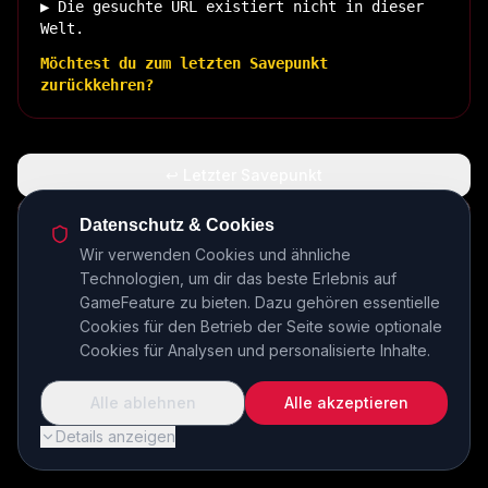
▶ Die gesuchte URL existiert nicht in dieser
Welt.
Möchtest du zum letzten Savepunkt
zurückkehren?
↩ Letzter Savepunkt
🏠 Zurück zur Basis
Datenschutz & Cookies
Wir verwenden Cookies und ähnliche
Technologien, um dir das beste Erlebnis auf
INSERT COIN TO CONTINUE...
GameFeature zu bieten. Dazu gehören essentielle
Cookies für den Betrieb der Seite sowie optionale
Cookies für Analysen und personalisierte Inhalte.
Alle ablehnen
Alle akzeptieren
Details anzeigen