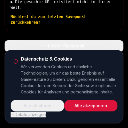
▶ Die gesuchte URL existiert nicht in dieser
Welt.
Möchtest du zum letzten Savepunkt
zurückkehren?
↩ Letzter Savepunkt
🏠 Zurück zur Basis
Datenschutz & Cookies
Wir verwenden Cookies und ähnliche
Technologien, um dir das beste Erlebnis auf
INSERT COIN TO CONTINUE...
GameFeature zu bieten. Dazu gehören essentielle
Cookies für den Betrieb der Seite sowie optionale
Cookies für Analysen und personalisierte Inhalte.
Alle ablehnen
Alle akzeptieren
Details anzeigen