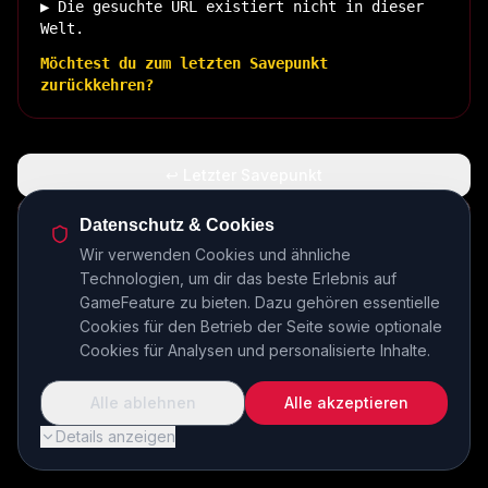
▶ Die gesuchte URL existiert nicht in dieser
Welt.
Möchtest du zum letzten Savepunkt
zurückkehren?
↩ Letzter Savepunkt
🏠 Zurück zur Basis
Datenschutz & Cookies
Wir verwenden Cookies und ähnliche
Technologien, um dir das beste Erlebnis auf
INSERT COIN TO CONTINUE...
GameFeature zu bieten. Dazu gehören essentielle
Cookies für den Betrieb der Seite sowie optionale
Cookies für Analysen und personalisierte Inhalte.
Alle ablehnen
Alle akzeptieren
Details anzeigen