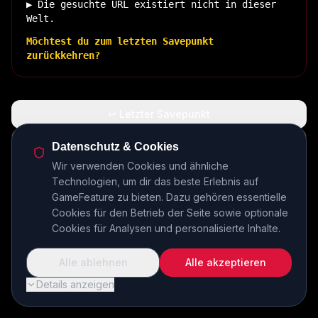
▶ Die gesuchte URL existiert nicht in dieser
Welt.
Möchtest du zum letzten Savepunkt
zurückkehren?
↩ Letzter Savepunkt
🏠 Zurück zur Basis
Datenschutz & Cookies
Wir verwenden Cookies und ähnliche
Technologien, um dir das beste Erlebnis auf
INSERT COIN TO CONTINUE...
GameFeature zu bieten. Dazu gehören essentielle
Cookies für den Betrieb der Seite sowie optionale
Cookies für Analysen und personalisierte Inhalte.
Alle ablehnen
Alle akzeptieren
Details anzeigen