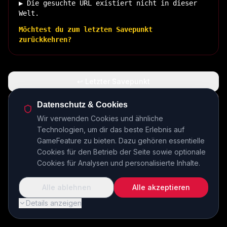
▶ Die gesuchte URL existiert nicht in dieser
Welt.
Möchtest du zum letzten Savepunkt
zurückkehren?
↩ Letzter Savepunkt
🏠 Zurück zur Basis
Datenschutz & Cookies
Wir verwenden Cookies und ähnliche
Technologien, um dir das beste Erlebnis auf
INSERT COIN TO CONTINUE...
GameFeature zu bieten. Dazu gehören essentielle
Cookies für den Betrieb der Seite sowie optionale
Cookies für Analysen und personalisierte Inhalte.
Alle ablehnen
Alle akzeptieren
Details anzeigen