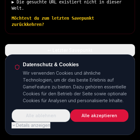
▶ Die gesuchte URL existiert nicht in dieser
Welt.
Möchtest du zum letzten Savepunkt
zurückkehren?
↩ Letzter Savepunkt
🏠 Zurück zur Basis
Datenschutz & Cookies
Wir verwenden Cookies und ähnliche
Technologien, um dir das beste Erlebnis auf
INSERT COIN TO CONTINUE...
GameFeature zu bieten. Dazu gehören essentielle
Cookies für den Betrieb der Seite sowie optionale
Cookies für Analysen und personalisierte Inhalte.
Alle ablehnen
Alle akzeptieren
Details anzeigen