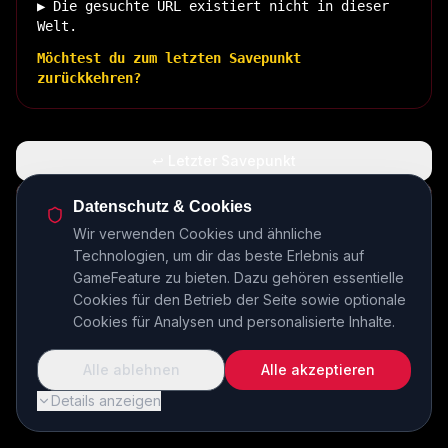
▶ Die gesuchte URL existiert nicht in dieser
Welt.
Möchtest du zum letzten Savepunkt
zurückkehren?
↩ Letzter Savepunkt
🏠 Zurück zur Basis
Datenschutz & Cookies
Wir verwenden Cookies und ähnliche
Technologien, um dir das beste Erlebnis auf
INSERT COIN TO CONTINUE...
GameFeature zu bieten. Dazu gehören essentielle
Cookies für den Betrieb der Seite sowie optionale
Cookies für Analysen und personalisierte Inhalte.
Alle ablehnen
Alle akzeptieren
Details anzeigen